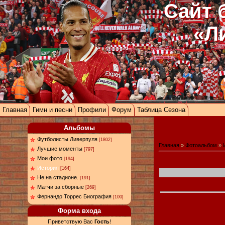
Сайт 
«Л
Главная
Гимн и песни
Профили
Форум
Таблица Сезона
Альбомы
Футболисты Ливерпуля
[1802]
Главная
»
Фотоальбом
»
Лучшие моменты
[797]
Мои фото
[194]
История
[164]
Не на стадионе.
[191]
Матчи за сборные
[269]
Фернандо Торрес Биография
[100]
Форма входа
Приветствую Вас
Гость
!