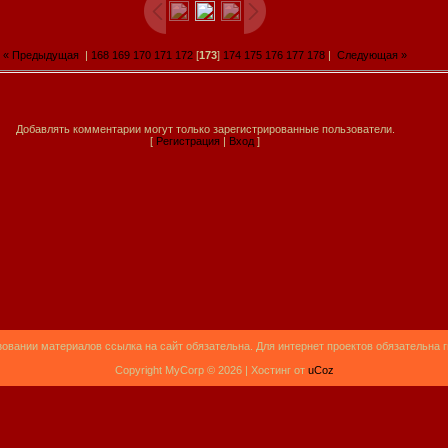
« Предыдущая
|
168
169
170
171
172
[
173
]
174
175
176
177
178
|
Следующая »
Добавлять комментарии могут только зарегистрированные пользователи.
[
Регистрация
|
Вход
]
овании материалов ссылка на сайт обязательна. Для интернет проектов обязательна 
Copyright MyCorp © 2026 |
Хостинг от
uCoz