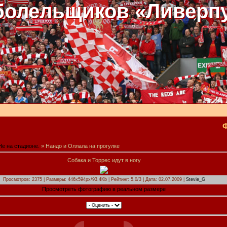
болельщиков «Ливерп
Не на стадионе.
» Нандо и Оллала на прогулке
Собака и Торрес идут в ногу
Просмотров: 2375 | Размеры: 446x594px/93.4Kb | Рейтинг: 5.0/3 | Дата: 02.07.2009 |
Stevie_G
Просмотреть фотографию в реальном размере