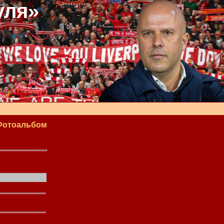
уля»
Фотоальбом