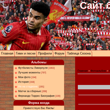
Сайт 
Главная
Гимн и песни
Профили
Форум
Таблица Сезона
Альбомы
Футболисты Ливерпуля
[1802]
Главная
»
Фотоальбом
»
Лучшие моменты
[797]
Мои фото
[194]
История
[164]
Не на стадионе.
[191]
Матчи за сборные
[269]
Фернандо Торрес Биография
[100]
Форма входа
Приветствую Вас
Гость
!