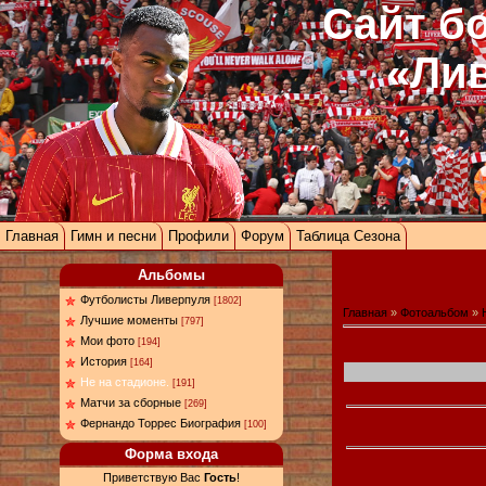
Сайт б
«Ли
Главная
Гимн и песни
Профили
Форум
Таблица Сезона
Альбомы
Футболисты Ливерпуля
[1802]
Главная
»
Фотоальбом
»
Лучшие моменты
[797]
Мои фото
[194]
История
[164]
Не на стадионе.
[191]
Матчи за сборные
[269]
Фернандо Торрес Биография
[100]
Форма входа
Приветствую Вас
Гость
!