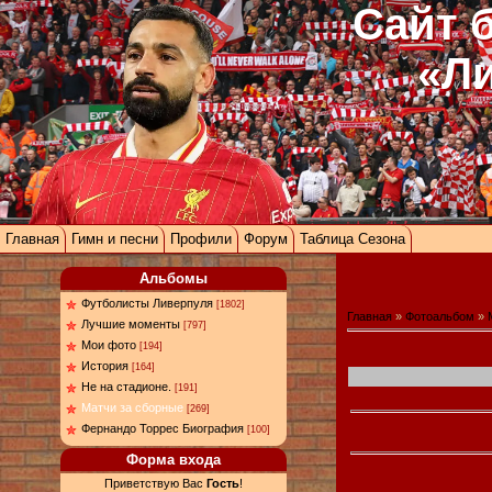
Сайт 
«Л
Главная
Гимн и песни
Профили
Форум
Таблица Сезона
Альбомы
Футболисты Ливерпуля
[1802]
Главная
»
Фотоальбом
»
Лучшие моменты
[797]
Мои фото
[194]
История
[164]
Не на стадионе.
[191]
Матчи за сборные
[269]
Фернандо Торрес Биография
[100]
Форма входа
Приветствую Вас
Гость
!