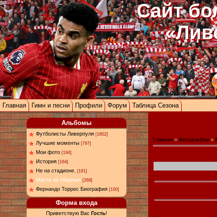
Сайт бо
«Лив
Главная
Гимн и песни
Профили
Форум
Таблица Сезона
Альбомы
Футболисты Ливерпуля
[1802]
Главная
»
Фотоальбом
»
Лучшие моменты
[797]
Мои фото
[194]
История
[164]
Не на стадионе.
[191]
Матчи за сборные
[269]
Фернандо Торрес Биография
[100]
Форма входа
Приветствую Вас
Гость
!