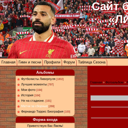
Сайт 
«Л
Главная
Гимн и песни
Профили
Форум
Таблица Сезона
Альбомы
Футболисты Ливерпуля
[1802]
Главная
»
Фотоальбом
»
Лучшие моменты
[797]
Мои фото
[194]
История
[164]
Не на стадионе.
[191]
Матчи за сборные
[269]
Фернандо Торрес Биография
[100]
Форма входа
Приветствую Вас
Гость
!