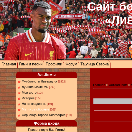
Сайт б
«Ли
Главная
Гимн и песни
Профили
Форум
Таблица Сезона
Альбомы
Футболисты Ливерпуля
[1802]
Главная
»
Фотоальбом
»
Лучшие моменты
[797]
Мои фото
[194]
История
[164]
Не на стадионе.
[191]
Матчи за сборные
[269]
Фернандо Торрес Биография
[100]
Форма входа
Приветствую Вас
Гость
!