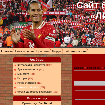
Сайт 
«Л
Главная
Гимн и песни
Профили
Форум
Таблица Сезона
Альбомы
Футболисты Ливерпуля
[1802]
Главная
»
Фотоальбом
»
Лучшие моменты
[797]
Мои фото
[194]
История
[164]
Не на стадионе.
[191]
Матчи за сборные
[269]
Фернандо Торрес Биография
[100]
Форма входа
Приветствую Вас
Гость
!