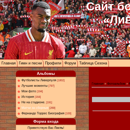
Сайт б
«Ли
Главная
Гимн и песни
Профили
Форум
Таблица Сезона
Альбомы
Футболисты Ливерпуля
[1802]
Главная
»
Фотоальбом
»
Лучшие моменты
[797]
Мои фото
[194]
История
[164]
Не на стадионе.
[191]
Матчи за сборные
[269]
Фернандо Торрес Биография
[100]
Форма входа
Приветствую Вас
Гость
!