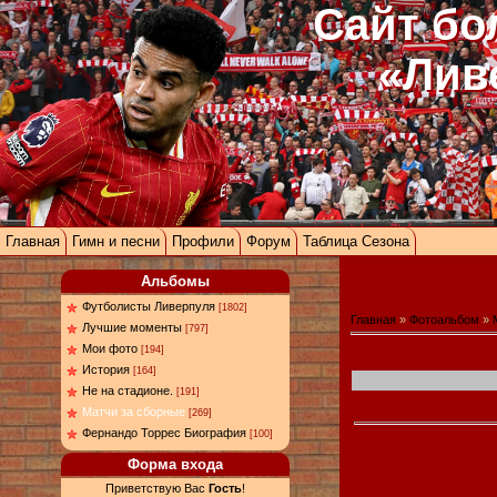
Сайт бо
«Лив
Главная
Гимн и песни
Профили
Форум
Таблица Сезона
Альбомы
Футболисты Ливерпуля
[1802]
Главная
»
Фотоальбом
»
Лучшие моменты
[797]
Мои фото
[194]
История
[164]
Не на стадионе.
[191]
Матчи за сборные
[269]
Фернандо Торрес Биография
[100]
Форма входа
Приветствую Вас
Гость
!