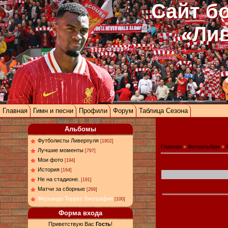
Сайт б
«Ли
Главная
Гимн и песни
Профили
Форум
Таблица Сезона
Альбомы
Футболисты Ливерпуля
[1802]
Главная
»
Фотоальбом
»
Лучшие моменты
[797]
Мои фото
[194]
История
[164]
Не на стадионе.
[191]
Матчи за сборные
[269]
Фернандо Торрес Биография
[100]
Форма входа
Приветствую Вас
Гость
!