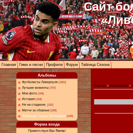
Сайт бо
«Лив
Главная
Гимн и песни
Профили
Форум
Таблица Сезона
Альбомы
Футболисты Ливерпуля
[1802]
Главная
»
Фотоальбом
»
Лучшие моменты
[797]
Мои фото
[194]
История
[164]
Не на стадионе.
[191]
Матчи за сборные
[269]
Фернандо Торрес Биография
[100]
Форма входа
Приветствую Вас
Гость
!