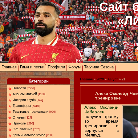
Сайт 
«Л
Главная
Гимн и песни
Профили
Форум
Таблица Сезона
Главная
»
2020
»
Август
»
21
Категории
Новости
[5566]
Алекс Окслейд-Чем
Анонсы матчей
[1109]
тренировке
История клуба
[147]
Трансферы
[6415]
Алекс Окслейд-
Чеберлен
Текстовые трансляции
[926]
получил травму
Отчеты
[327]
во время
Приколы
[290]
тренировки и
Объявления
[702]
вернулся в
Мелвуд.
Криминальное чтиво
[230]