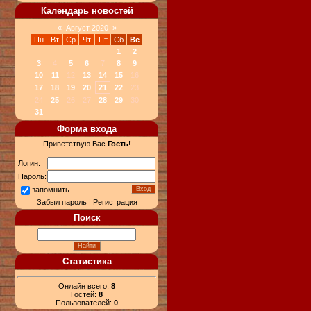
Календарь новостей
«
Август 2020
»
Пн
Вт
Ср
Чт
Пт
Сб
Вс
1
2
3
4
5
6
7
8
9
10
11
12
13
14
15
16
17
18
19
20
21
22
23
24
25
26
27
28
29
30
31
Форма входа
Приветствую Вас
Гость
!
Логин:
Пароль:
запомнить
Забыл пароль
|
Регистрация
Поиск
Статистика
Онлайн всего:
8
Гостей:
8
Пользователей:
0