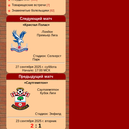
Товарищеские встречи
[7]
Знаменитые болельщики
[62]
Следующий матч
«Кристал Пэлас»
Лондон
Премьер Лига
Стадион: Селхерст
Парк
27 сентября 2025 г. суббота
Начало: 17:00 МСК
Предыдущий матч
«Саутгемптон»
Саутгемптон
Кубок Лиги
Стадион: Энфилд
23 сентября 2025 г. вторник
2
: 1