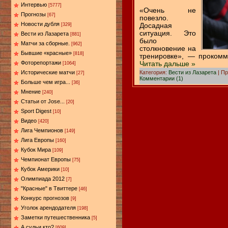
Интервью
[5777]
«Очень не
Прогнозы
[67]
повезло.
Новости дубля
Досадная
[329]
ситуация. Это
Вести из Лазарета
[881]
было
Матчи за сборные.
[962]
столкновение на
Бывшие «красные»
[818]
тренировке», — проком
Фоторепортажи
Читать дальше »
[1064]
Категория:
Вести из Лазарета
| Пр
Исторические матчи
[27]
Комментарии (1)
Больше чем игра...
[36]
Мнение
[240]
Статьи от Jose...
[20]
Sport Digest
[10]
Видео
[420]
Лига Чемпионов
[149]
Лига Европы
[160]
Кубок Мира
[109]
Чемпионат Европы
[75]
Кубок Америки
[10]
Олимпиада 2012
[7]
"Красные" в Твиттере
[46]
Конкурс прогнозов
[9]
Уголок арендодателя
[198]
Заметки путешественника
[5]
А судьи кто?
[609]