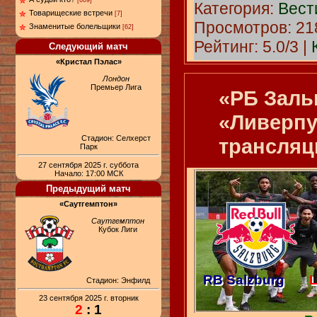
[609]
Категория:
Вест
Товарищеские встречи
[7]
Просмотров: 218
Знаменитые болельщики
[62]
Рейтинг: 5.0/3 |
Следующий матч
«Кристал Пэлас»
Лондон
Премьер Лига
«РБ Заль
«Ливерпу
Стадион: Селхерст
трансляц
Парк
27 сентября 2025 г. суббота
Начало: 17:00 МСК
Предыдущий матч
«Саутгемптон»
Саутгемптон
Кубок Лиги
RB Salzburg
L
Стадион: Энфилд
23 сентября 2025 г. вторник
2
: 1