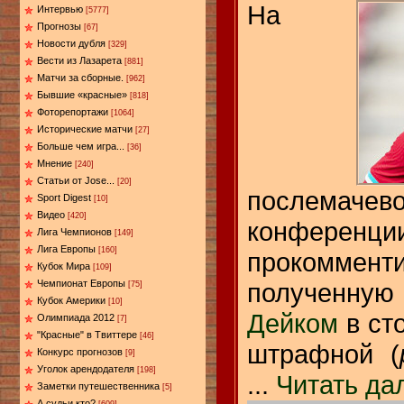
На
Интервью
[5777]
Прогнозы
[67]
Новости дубля
[329]
Вести из Лазарета
[881]
Матчи за сборные.
[962]
Бывшие «красные»
[818]
Фоторепортажи
[1064]
Исторические матчи
[27]
Больше чем игра...
[36]
Мнение
[240]
Статьи от Jose...
[20]
послема
Sport Digest
[10]
Видео
[420]
конферен
Лига Чемпионов
[149]
Лига Европы
[160]
прокоммен
Кубок Мира
[109]
полученн
Чемпионат Европы
[75]
Кубок Америки
[10]
Дейком
в ст
Олимпиада 2012
[7]
"Красные" в Твиттере
[46]
штрафной (
Конкурс прогнозов
[9]
Уголок арендодателя
[198]
...
Читать да
Заметки путешественника
[5]
А судьи кто?