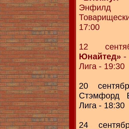
Энфи
Товарище
17:00
12 сен
Юнайтед»
-
Лига - 19:30
20 сентя
Стэмфорд 
Лига - 18:30
24 сентя