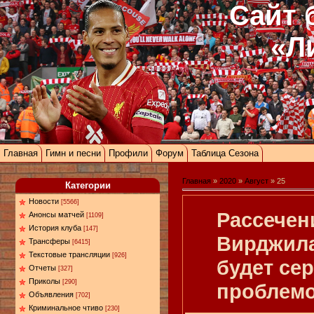
Сайт 
«Л
Главная
Гимн и песни
Профили
Форум
Таблица Сезона
Главная
»
2020
»
Август
»
25
Категории
Новости
[5566]
Рассечен
Анонсы матчей
[1109]
История клуба
[147]
Вирджила
Трансферы
[6415]
Текстовые трансляции
[926]
будет се
Отчеты
[327]
Приколы
[290]
проблем
Объявления
[702]
Криминальное чтиво
[230]