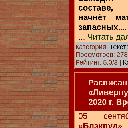
составе,
начнёт ма
запасных.
...
...
Читать да
Категория:
Текст
Просмотров: 278
Рейтинг: 5.0/3 |
К
Расписан
«Ливерпу
2020 г. В
05 сентя
«Блэкпул»