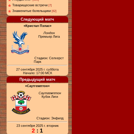
Товарищеские встречи
[7]
Знаменитые болельщики
[62]
Следующий матч
«Кристал Пэлас»
Лондон
Премьер Лига
Стадион: Селхерст
Парк
27 сентября 2025 г. суббота
Начало: 17:00 МСК
Предыдущий матч
«Саутгемптон»
Саутгемптон
Кубок Лиги
Стадион: Энфилд
23 сентября 2025 г. вторник
2
: 1