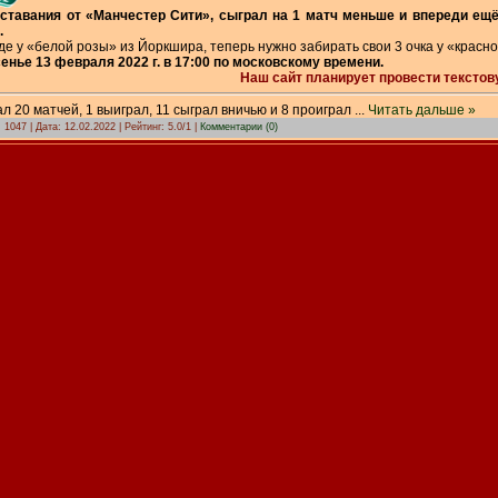
тставания от «Манчестер Сити», сыграл на 1 матч меньше и впереди ещ
.
де у «белой розы» из Йоркшира, теперь нужно забирать свои 3 очка у «красн
енье 13 февраля 2022 г. в 17:00 по московскому времени.
Наш сайт планирует провести текстов
л 20 матчей, 1 выиграл, 11 сыграл вничью и 8 проиграл
...
Читать дальше »
 1047 | Дата:
12.02.2022
| Рейтинг: 5.0/1 |
Комментарии (0)