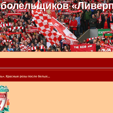
 болельщиков «Ливер
». Красные розы после белых...