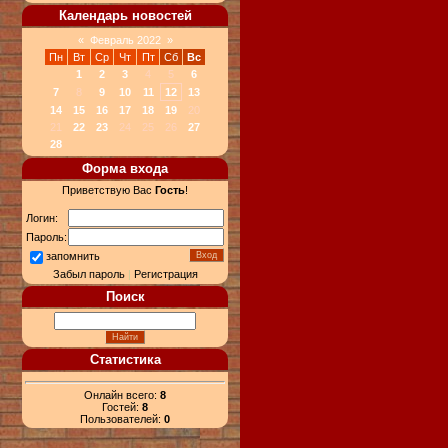
Календарь новостей
«
Февраль 2022
»
Пн
Вт
Ср
Чт
Пт
Сб
Вс
1
2
3
4
5
6
7
8
9
10
11
12
13
14
15
16
17
18
19
20
21
22
23
24
25
26
27
28
Форма входа
Приветствую Вас
Гость
!
Логин:
Пароль:
запомнить
Забыл пароль
|
Регистрация
Поиск
Статистика
Онлайн всего:
8
Гостей:
8
Пользователей:
0