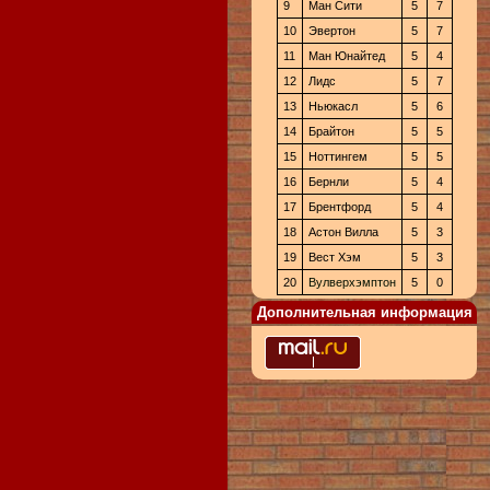
9
Ман Сити
5
7
10
Эвертон
5
7
11
Ман Юнайтед
5
4
12
Лидс
5
7
13
Ньюкасл
5
6
14
Брайтон
5
5
15
Ноттингем
5
5
16
Бернли
5
4
17
Брентфорд
5
4
18
Астон Вилла
5
3
19
Вест Хэм
5
3
20
Вулверхэмптон
5
0
Дополнительная информация