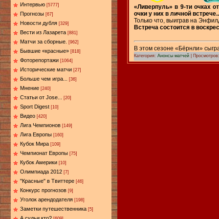
Интервью
[5777]
«Ливерпуль» в 9-ти очках о
очки у них в личной встрече..
Прогнозы
[67]
Только что, выиграв на Энфил
Новости дубля
[329]
Встреча состоится в воскрес
Вести из Лазарета
[881]
Матчи за сборные.
[962]
В этом сезоне «Бёрнли» сыгра
Бывшие «красные»
[818]
Категория:
Анонсы матчей
| Просмотров:
Фоторепортажи
[1064]
Исторические матчи
[27]
Больше чем игра...
[36]
Мнение
[240]
Статьи от Jose...
[20]
Sport Digest
[10]
Видео
[420]
Лига Чемпионов
[149]
Лига Европы
[160]
Кубок Мира
[109]
Чемпионат Европы
[75]
Кубок Америки
[10]
Олимпиада 2012
[7]
"Красные" в Твиттере
[46]
Конкурс прогнозов
[9]
Уголок арендодателя
[198]
Заметки путешественника
[5]
А судьи кто?
[609]