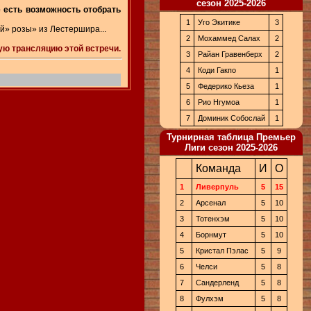
сезон 2025-2026
ё есть возможность отобрать
1
Уго Экитике
3
ой» розы» из Лестершира...
2
Мохаммед Салах
2
ую трансляцию этой встречи.
3
Райан Гравенберх
2
4
Коди Гакпо
1
5
Федерико Кьеза
1
6
Рио Нгумоа
1
7
Доминик Собослай
1
Турнирная таблица Премьер
Лиги сезон 2025-2026
Команда
И
О
1
Ливерпуль
5
15
2
Арсенал
5
10
3
Тотенхэм
5
10
4
Борнмут
5
10
5
Кристал Пэлас
5
9
6
Челси
5
8
7
Сандерленд
5
8
8
Фулхэм
5
8