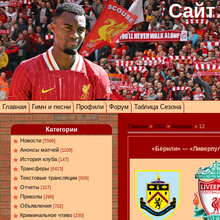
Сайт
Главная
Гимн и песни
Профили
Форум
Таблица Сезона
Главная
»
2022
»
Февраль
»
12
Категории
Новости
[5566]
«Бёрнли» — «Ливерпуль
Анонсы матчей
[1109]
История клуба
[147]
Трансферы
[6415]
Текстовые трансляции
[926]
Отчеты
[327]
Приколы
[290]
Объявления
[702]
Криминальное чтиво
[230]