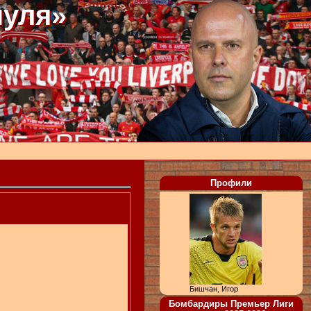
пуля»
Профили
Бишчан, Игор
Бомбардиры Премьер Лиги