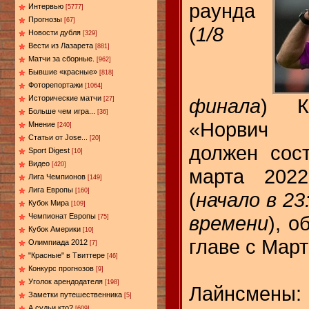
раунда
Интервью
[5777]
Прогнозы
[67]
(
1/8
Новости дубля
[329]
Вести из Лазарета
[881]
Матчи за сборные.
[962]
Бывшие «красные»
[818]
Фоторепортажи
[1064]
Исторические матчи
финала
) К
[27]
Больше чем игра...
[36]
«Норвич 
Мнение
[240]
Статьи от Jose...
[20]
должен сос
Sport Digest
[10]
Видео
[420]
марта 202
Лига Чемпионов
[149]
Лига Европы
[160]
(
начало в 23
Кубок Мира
[109]
времени
), о
Чемпионат Европы
[75]
Кубок Америки
[10]
главе с Мар
Олимпиада 2012
[7]
"Красные" в Твиттере
[46]
Конкурс прогнозов
[9]
Уголок арендодателя
[198]
Лайнсмены: 
Заметки путешественника
[5]
А судьи кто?
[609]