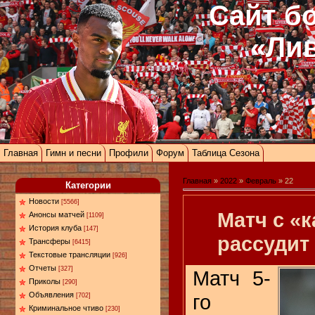
Сайт б
«Ли
Главная
Гимн и песни
Профили
Форум
Таблица Сезона
Главная
»
2022
»
Февраль
»
22
Категории
Новости
[5566]
Матч с «
Анонсы матчей
[1109]
История клуба
[147]
рассудит
Трансферы
[6415]
Текстовые трансляции
[926]
Отчеты
[327]
Матч 5-
Приколы
[290]
го
Объявления
[702]
Криминальное чтиво
[230]