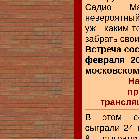
Садио Ма
невероятны
уж каким-т
забрать свои 
Встреча сос
февраля 20
московском
На
пр
трансля
В этом се
сыграли 24 
8 сыграл