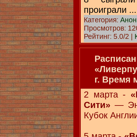
проиграли
..
Категория:
Анон
Просмотров: 120
Рейтинг: 5.0/2 |
Расписан
«Ливерпу
г. Время 
2 марта -
«
Сити»
— Эн
Кубок Англии
5 марта -
«В