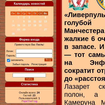
Календарь новостей
«
Февраль 2022
»
«Ливерпу
Пн
Вт
Ср
Чт
Пт
Сб
Вс
1
2
3
4
5
6
голубой
7
8
9
10
11
12
13
14
15
16
17
18
19
20
Манчесте
21
22
23
24
25
26
27
28
жалкие 6 о
Форма входа
в запасе. 
Приветствую Вас
Гость
!
Логин:
— тот самы
Пароль:
на Энфи
запомнить
Забыл пароль
|
Регистрация
сократит от
Поиск
до «расстоя
Лазарет с
Статистика
полон, а 
Онлайн всего:
24
Гостей:
23
Пользователей:
1
Камеруна 
PepeTheFrog