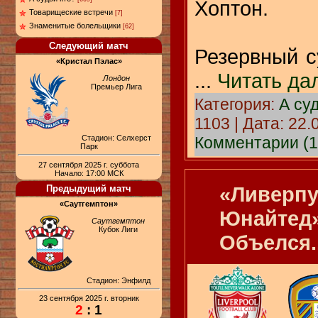
Хоптон.
Товарищеские встречи
[7]
Знаменитые болельщики
[62]
Следующий матч
Резервный 
«Кристал Пэлас»
...
Читать да
Лондон
Премьер Лига
Категория:
А су
1103 | Дата:
22.
Комментарии (1
Стадион: Селхерст
Парк
27 сентября 2025 г. суббота
Начало: 17:00 МСК
«Ливерпу
Предыдущий матч
«Саутгемптон»
Юнайтед»
Саутгемптон
Кубок Лиги
Объелся..
Стадион: Энфилд
23 сентября 2025 г. вторник
2
: 1