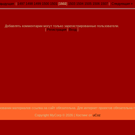
едыдущая
|
1497
1498
1499
1500
1501
[
1502
]
1503
1504
1505
1506
1507
|
Следующая »
Добавлять комментарии могут только зарегистрированные пользователи.
[
Регистрация
|
Вход
]
овании материалов ссылка на сайт обязательна. Для интернет проектов обязательна 
Copyright MyCorp © 2026 |
Хостинг от
uCoz