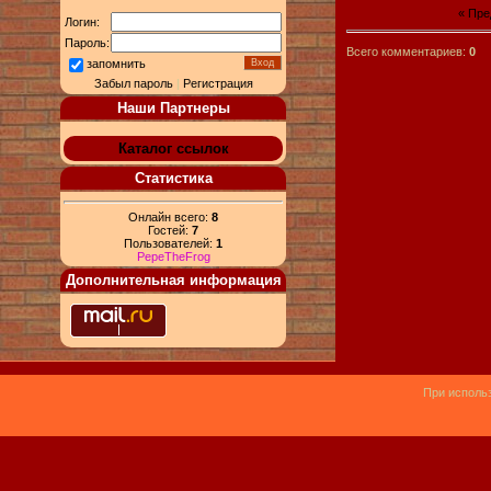
« Пр
Логин:
Пароль:
Всего комментариев:
0
запомнить
Забыл пароль
|
Регистрация
Наши Партнеры
Каталог ссылок
Статистика
Онлайн всего:
8
Гостей:
7
Пользователей:
1
PepeTheFrog
Дополнительная информация
При использ