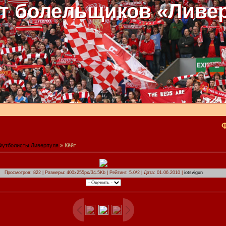
т болельщиков «Ливе
Футболисты Ливерпуля
» Кёйт
Просмотров: 822 | Размеры: 400x255px/34.5Kb | Рейтинг: 5.0/2 | Дата: 01.06.2010 |
iotsvigun