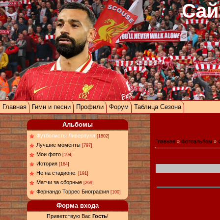
Сай
Главная
Гимн и песни
Профили
Форум
Таблица Сезона
Альбомы
Футболисты Ливерпуля
[1802]
Главная
»
Фотоальбом
»
Лучшие моменты
[797]
Мои фото
[194]
История
[164]
Не на стадионе.
[191]
Матчи за сборные
[269]
Фернандо Торрес Биография
[100]
Форма входа
Приветствую Вас
Гость
!