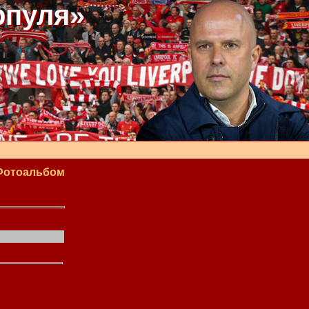
рпуля»
Фотоальбом