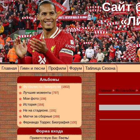
Сайт 
«Л
Главная
Гимн и песни
Профили
Форум
Таблица Сезона
Альбомы
Футболисты Ливерпуля
[1802]
Главная
»
Фотоальбом
»
Лучшие моменты
[797]
Мои фото
[194]
История
[164]
Не на стадионе.
[191]
Матчи за сборные
[269]
Фернандо Торрес Биография
[100]
Форма входа
Приветствую Вас
Гость
!