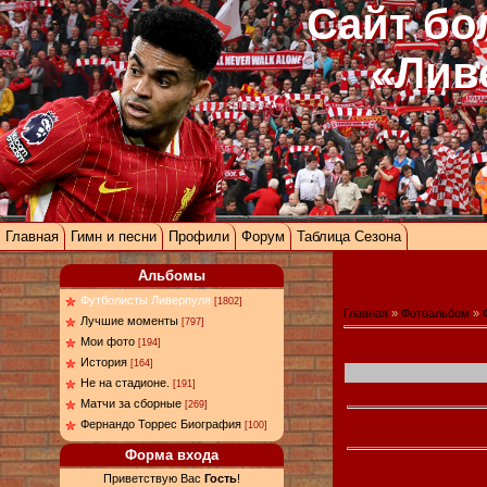
Сайт бо
«Лив
Главная
Гимн и песни
Профили
Форум
Таблица Сезона
Альбомы
Футболисты Ливерпуля
[1802]
Главная
»
Фотоальбом
»
Лучшие моменты
[797]
Мои фото
[194]
История
[164]
Не на стадионе.
[191]
Матчи за сборные
[269]
Фернандо Торрес Биография
[100]
Форма входа
Приветствую Вас
Гость
!