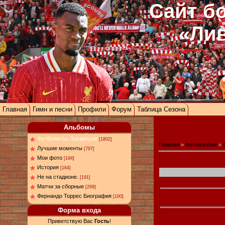
Сайт б
«Ли
Главная
Гимн и песни
Профили
Форум
Таблица Сезона
Альбомы
Футболисты Ливерпуля
[1802]
Главная
»
Фотоальбом
»
Лучшие моменты
[797]
Мои фото
[194]
История
[164]
Не на стадионе.
[191]
Матчи за сборные
[269]
Фернандо Торрес Биография
[100]
Форма входа
Приветствую Вас
Гость
!