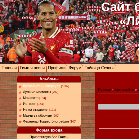
Сайт 
«Л
Главная
Гимн и песни
Профили
Форум
Таблица Сезона
Альбомы
Футболисты Ливерпуля
[1802]
Главная
»
Фотоальбом
»
Лучшие моменты
[797]
Мои фото
[194]
История
[164]
Не на стадионе.
[191]
Матчи за сборные
[269]
Фернандо Торрес Биография
[100]
Форма входа
Приветствую Вас
Гость
!