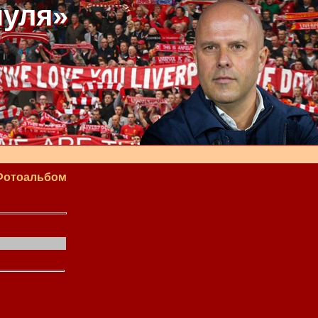
пуля»
Фотоальбом