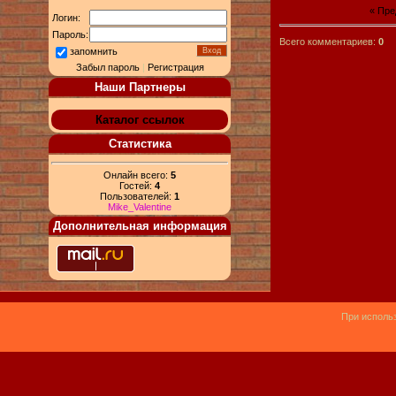
« Пр
Логин:
Пароль:
Всего комментариев:
0
запомнить
Забыл пароль
|
Регистрация
Наши Партнеры
Каталог ссылок
Статистика
Онлайн всего:
5
Гостей:
4
Пользователей:
1
Mike_Valentine
Дополнительная информация
При использ