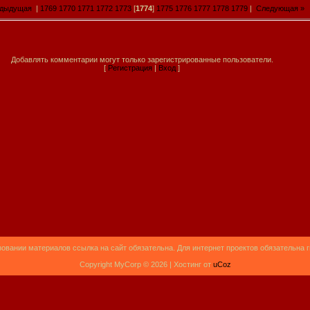
едыдущая
|
1769
1770
1771
1772
1773
[
1774
]
1775
1776
1777
1778
1779
|
Следующая »
Добавлять комментарии могут только зарегистрированные пользователи.
[
Регистрация
|
Вход
]
овании материалов ссылка на сайт обязательна. Для интернет проектов обязательна 
Copyright MyCorp © 2026 |
Хостинг от
uCoz