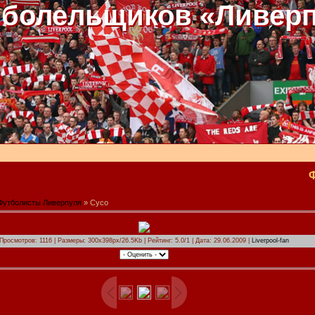
 болельщиков «Ливер
Футболисты Ливерпуля
» Сусо
Просмотров: 1116 | Размеры: 300x398px/26.5Kb | Рейтинг: 5.0/1 | Дата: 29.06.2009 |
Liverpool-fan