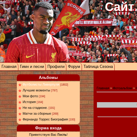
Сайт
Главная
Гимн и песни
Профили
Форум
Таблица Сезона
Альбомы
Футболисты Ливерпуля
[1802]
Главная
»
Фотоальбом
»
Лучшие моменты
[797]
Мои фото
[194]
История
[164]
Не на стадионе.
[191]
Матчи за сборные
[269]
Фернандо Торрес Биография
[100]
Форма входа
Приветствую Вас
Гость
!