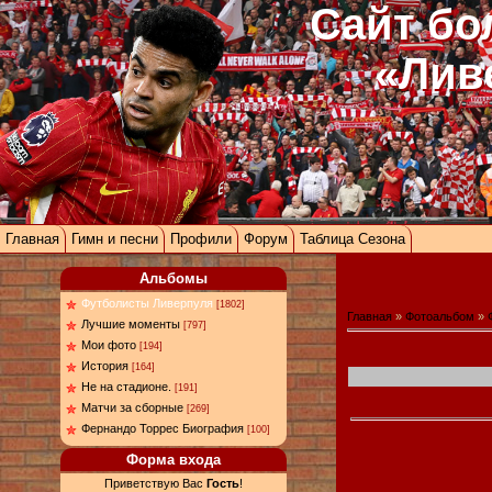
Сайт бо
«Лив
Главная
Гимн и песни
Профили
Форум
Таблица Сезона
Альбомы
Футболисты Ливерпуля
[1802]
Главная
»
Фотоальбом
»
Лучшие моменты
[797]
Мои фото
[194]
История
[164]
Не на стадионе.
[191]
Матчи за сборные
[269]
Фернандо Торрес Биография
[100]
Форма входа
Приветствую Вас
Гость
!