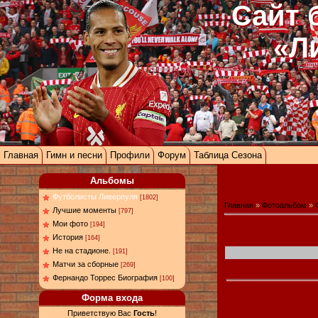
Сайт 
«Л
Главная
Гимн и песни
Профили
Форум
Таблица Сезона
Альбомы
Футболисты Ливерпуля
[1802]
Главная
»
Фотоальбом
»
Лучшие моменты
[797]
Мои фото
[194]
История
[164]
Не на стадионе.
[191]
Матчи за сборные
[269]
Фернандо Торрес Биография
[100]
Форма входа
Приветствую Вас
Гость
!