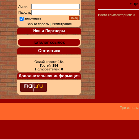
« Пр
Логин:
Пароль:
Всего комментариев:
0
запомнить
Забыл пароль
|
Регистрация
Наши Партнеры
Каталог ссылок
Статистика
Онлайн всего:
184
Гостей:
184
Пользователей:
0
Дополнительная информация
При использ