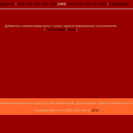
едыдущая
|
1658
1659
1660
1661
1662
[
1663
]
1664
1665
1666
1667
1668
|
Следующая »
Добавлять комментарии могут только зарегистрированные пользователи.
[
Регистрация
|
Вход
]
овании материалов ссылка на сайт обязательна. Для интернет проектов обязательна 
Copyright MyCorp © 2026 |
Хостинг от
uCoz