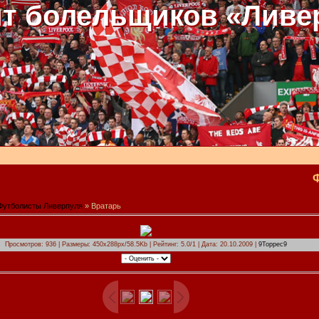
т болельщиков «Ливе
Футболисты Ливерпуля
» Вратарь
Просмотров: 936 | Размеры: 450x288px/58.5Kb | Рейтинг: 5.0/1 | Дата: 20.10.2009 |
9Торрес9