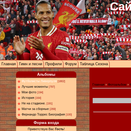
Сай
Главная
Гимн и песни
Профили
Форум
Таблица Сезона
Альбомы
Футболисты Ливерпуля
[1802]
Главная
»
Фотоальбом
»
Лучшие моменты
[797]
Мои фото
[194]
История
[164]
Не на стадионе.
[191]
Матчи за сборные
[269]
Фернандо Торрес Биография
[100]
Форма входа
Приветствую Вас
Гость
!