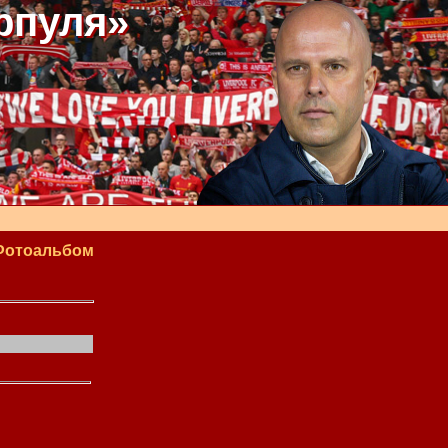
рпуля»
Фотоальбом