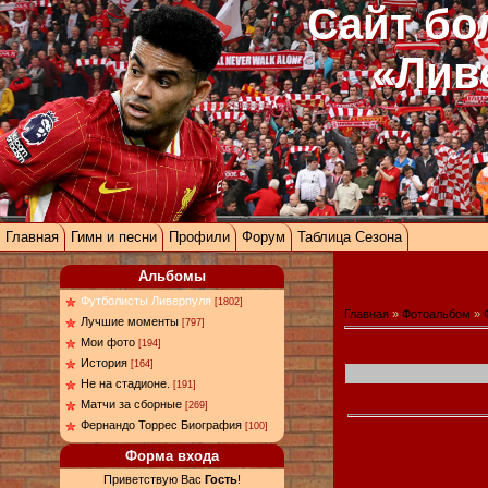
Сайт бо
«Лив
Главная
Гимн и песни
Профили
Форум
Таблица Сезона
Альбомы
Футболисты Ливерпуля
[1802]
Главная
»
Фотоальбом
»
Лучшие моменты
[797]
Мои фото
[194]
История
[164]
Не на стадионе.
[191]
Матчи за сборные
[269]
Фернандо Торрес Биография
[100]
Форма входа
Приветствую Вас
Гость
!