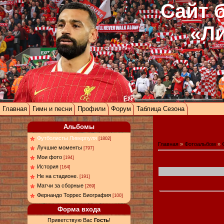
Сайт 
«Л
Главная
Гимн и песни
Профили
Форум
Таблица Сезона
Альбомы
Футболисты Ливерпуля
[1802]
Главная
»
Фотоальбом
»
Лучшие моменты
[797]
Мои фото
[194]
История
[164]
Не на стадионе.
[191]
Матчи за сборные
[269]
Фернандо Торрес Биография
[100]
Форма входа
Приветствую Вас
Гость
!