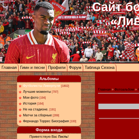
Сайт б
«Ли
Главная
Гимн и песни
Профили
Форум
Таблица Сезона
Альбомы
Футболисты Ливерпуля
[1802]
Главная
»
Фотоальбом
»
Лучшие моменты
[797]
Мои фото
[194]
История
[164]
Не на стадионе.
[191]
Матчи за сборные
[269]
Фернандо Торрес Биография
[100]
Форма входа
Приветствую Вас
Гость
!