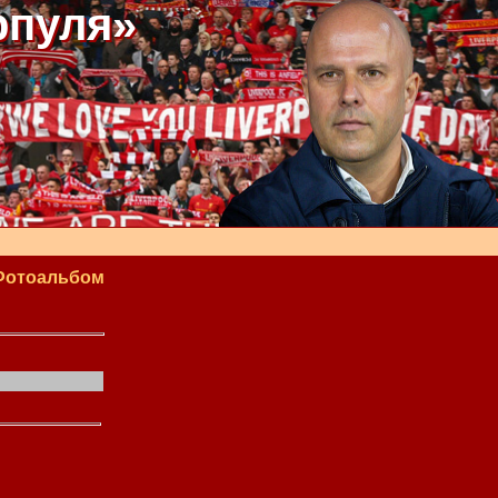
рпуля»
Фотоальбом