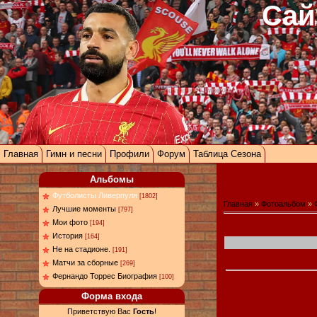
Сай
Главная
Гимн и песни
Профили
Форум
Таблица Сезона
Альбомы
Футболисты Ливерпуля
[1802]
Главная
»
Фотоальбом
»
Лучшие моменты
[797]
Мои фото
[194]
История
[164]
Не на стадионе.
[191]
Матчи за сборные
[269]
Фернандо Торрес Биография
[100]
Форма входа
Приветствую Вас
Гость
!