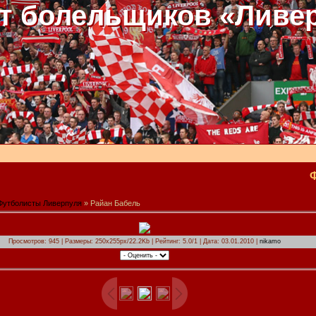
т болельщиков «Ливе
Футболисты Ливерпуля
» Райан Бабель
Просмотров: 945 | Размеры: 250x255px/22.2Kb | Рейтинг: 5.0/1 | Дата: 03.01.2010 |
nikamo