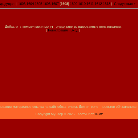
едыдущая
|
1603
1604
1605
1606
1607
[
1608
]
1609
1610
1611
1612
1613
|
Следующая »
Добавлять комментарии могут только зарегистрированные пользователи.
[
Регистрация
|
Вход
]
овании материалов ссылка на сайт обязательна. Для интернет проектов обязательна 
Copyright MyCorp © 2026 |
Хостинг от
uCoz