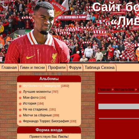
Сайт б
«Ли
Главная
Гимн и песни
Профили
Форум
Таблица Сезона
Альбомы
Футболисты Ливерпуля
[1802]
Главная
»
Фотоальбом
»
Лучшие моменты
[797]
Мои фото
[194]
История
[164]
Не на стадионе.
[191]
Матчи за сборные
[269]
Фернандо Торрес Биография
[100]
Форма входа
Приветствую Вас
Гость
!