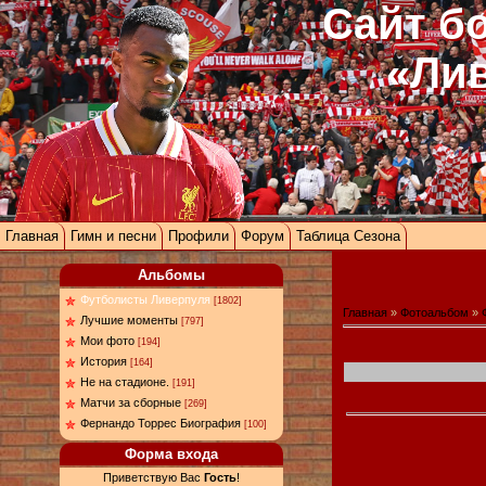
Сайт б
«Ли
Главная
Гимн и песни
Профили
Форум
Таблица Сезона
Альбомы
Футболисты Ливерпуля
[1802]
Главная
»
Фотоальбом
»
Лучшие моменты
[797]
Мои фото
[194]
История
[164]
Не на стадионе.
[191]
Матчи за сборные
[269]
Фернандо Торрес Биография
[100]
Форма входа
Приветствую Вас
Гость
!