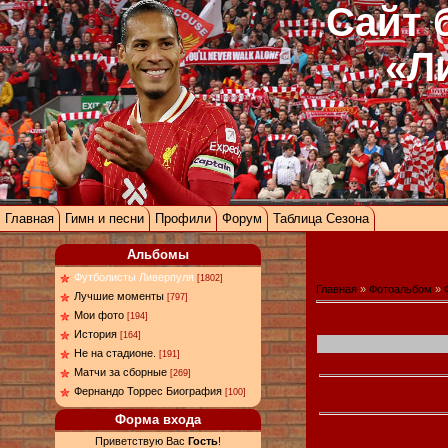
Сайт 
«Л
Главная
Гимн и песни
Профили
Форум
Таблица Сезона
Альбомы
Футболисты Ливерпуля
[1802]
Главная
»
Фотоальбом
»
Лучшие моменты
[797]
Мои фото
[194]
История
[164]
Не на стадионе.
[191]
Матчи за сборные
[269]
Фернандо Торрес Биография
[100]
Форма входа
Приветствую Вас
Гость
!