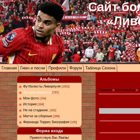
Сайт бо
«Лив
Главная
Гимн и песни
Профили
Форум
Таблица Сезона
Альбомы
Футболисты Ливерпуля
[1802]
Главная
»
Фотоальбом
»
Лучшие моменты
[797]
Мои фото
[194]
История
[164]
Не на стадионе.
[191]
Матчи за сборные
[269]
Фернандо Торрес Биография
[100]
Форма входа
Приветствую Вас
Гость
!