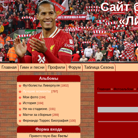
Сайт 
«Л
Главная
Гимн и песни
Профили
Форум
Таблица Сезона
Альбомы
Футболисты Ливерпуля
[1802]
Главная
»
Фотоальбом
»
Лучшие моменты
[797]
Мои фото
[194]
История
[164]
Не на стадионе.
[191]
Матчи за сборные
[269]
Фернандо Торрес Биография
[100]
Форма входа
Приветствую Вас
Гость
!