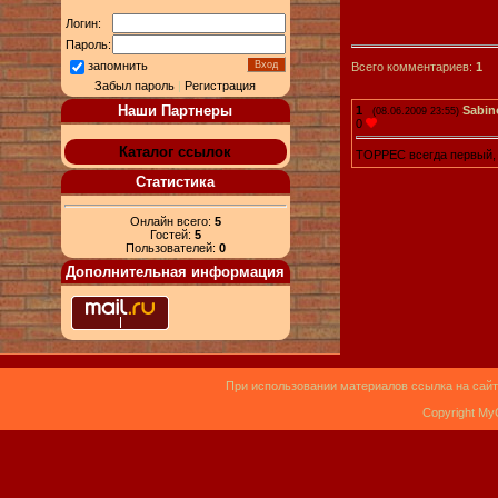
Логин:
Пароль:
запомнить
Всего комментариев:
1
Забыл пароль
|
Регистрация
Наши Партнеры
1
Sabin
(08.06.2009 23:55)
0
Каталог ссылок
ТОРРЕС всегда первый, д
Статистика
Онлайн всего:
5
Гостей:
5
Пользователей:
0
Дополнительная информация
При использовании материалов ссылка на сайт
Copyright My