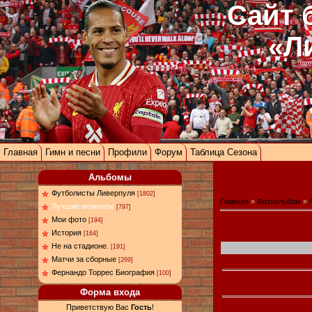
Сайт 
«Л
Главная
Гимн и песни
Профили
Форум
Таблица Сезона
Альбомы
Футболисты Ливерпуля
[1802]
Главная
»
Фотоальбом
»
Лучшие моменты
[797]
Мои фото
[194]
История
[164]
Не на стадионе.
[191]
Матчи за сборные
[269]
Фернандо Торрес Биография
[100]
Форма входа
Приветствую Вас
Гость
!