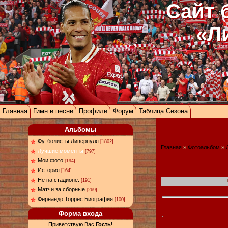
Сайт 
«Л
Главная
Гимн и песни
Профили
Форум
Таблица Сезона
Альбомы
Футболисты Ливерпуля
[1802]
Главная
»
Фотоальбом
»
Лучшие моменты
[797]
Мои фото
[194]
История
[164]
Не на стадионе.
[191]
Матчи за сборные
[269]
Фернандо Торрес Биография
[100]
Форма входа
Приветствую Вас
Гость
!