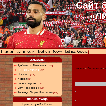
Сайт 
«Л
Главная
Гимн и песни
Профили
Форум
Таблица Сезона
Альбомы
Футболисты Ливерпуля
[1802]
Главная
»
Фотоальбом
»
Лучшие моменты
[797]
Мои фото
[194]
История
[164]
Не на стадионе.
[191]
Матчи за сборные
[269]
Фернандо Торрес Биография
[100]
Форма входа
Приветствую Вас
Гость
!