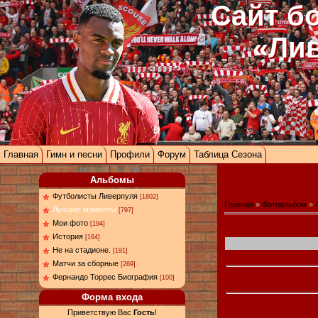
Сайт б
«Ли
Главная
Гимн и песни
Профили
Форум
Таблица Сезона
Альбомы
Футболисты Ливерпуля
[1802]
Главная
»
Фотоальбом
»
Лучшие моменты
[797]
Мои фото
[194]
История
[164]
Не на стадионе.
[191]
Матчи за сборные
[269]
Фернандо Торрес Биография
[100]
Форма входа
Приветствую Вас
Гость
!