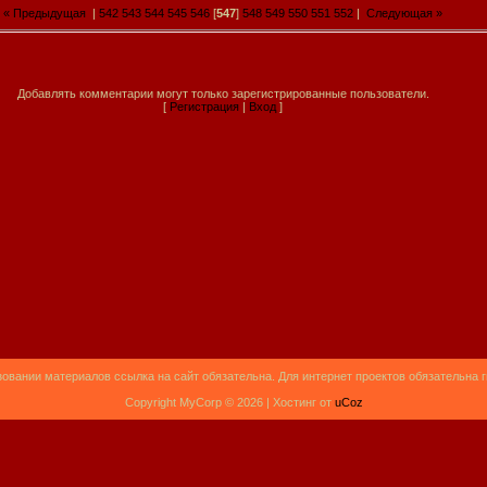
« Предыдущая
|
542
543
544
545
546
[
547
]
548
549
550
551
552
|
Следующая »
Добавлять комментарии могут только зарегистрированные пользователи.
[
Регистрация
|
Вход
]
овании материалов ссылка на сайт обязательна. Для интернет проектов обязательна 
Copyright MyCorp © 2026 |
Хостинг от
uCoz