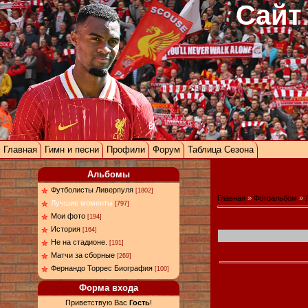
Сайт
Главная
Гимн и песни
Профили
Форум
Таблица Сезона
Альбомы
Футболисты Ливерпуля
[1802]
Главная
»
Фотоальбом
»
Лучшие моменты
[797]
Мои фото
[194]
История
[164]
Не на стадионе.
[191]
Матчи за сборные
[269]
Фернандо Торрес Биография
[100]
Форма входа
Приветствую Вас
Гость
!