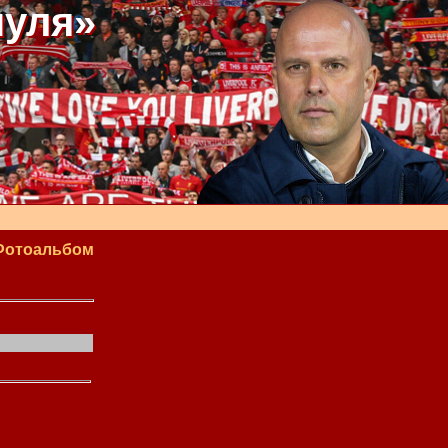
пуля»
Фотоальбом