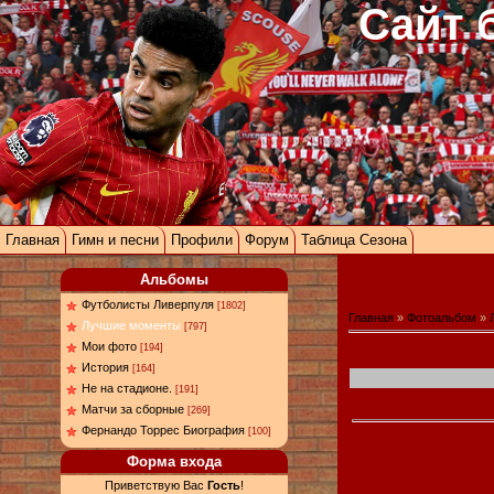
Сайт 
Главная
Гимн и песни
Профили
Форум
Таблица Сезона
Альбомы
Футболисты Ливерпуля
[1802]
Главная
»
Фотоальбом
»
Лучшие моменты
[797]
Мои фото
[194]
История
[164]
Не на стадионе.
[191]
Матчи за сборные
[269]
Фернандо Торрес Биография
[100]
Форма входа
Приветствую Вас
Гость
!