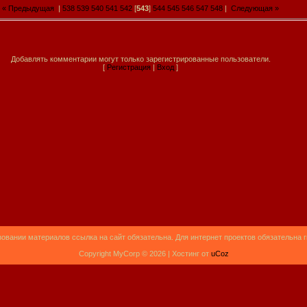
« Предыдущая
|
538
539
540
541
542
[
543
]
544
545
546
547
548
|
Следующая »
Добавлять комментарии могут только зарегистрированные пользователи.
[
Регистрация
|
Вход
]
овании материалов ссылка на сайт обязательна. Для интернет проектов обязательна 
Copyright MyCorp © 2026 |
Хостинг от
uCoz