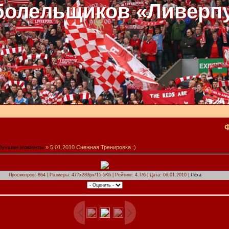
болельщиков «Ливерп
Лучшие моменты
» 5.01.2010 Снежная Тренировка :)
Просмотров: 864 | Размеры: 477x283px/15.5Kb | Рейтинг: 4.7/6 | Дата: 06.01.2010 |
Лёха