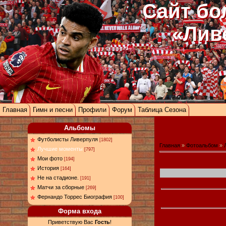
Сайт бо
«Лив
Главная
Гимн и песни
Профили
Форум
Таблица Сезона
Альбомы
Футболисты Ливерпуля
[1802]
Главная
»
Фотоальбом
»
Лучшие моменты
[797]
Мои фото
[194]
История
[164]
Не на стадионе.
[191]
Матчи за сборные
[269]
Фернандо Торрес Биография
[100]
Форма входа
Приветствую Вас
Гость
!