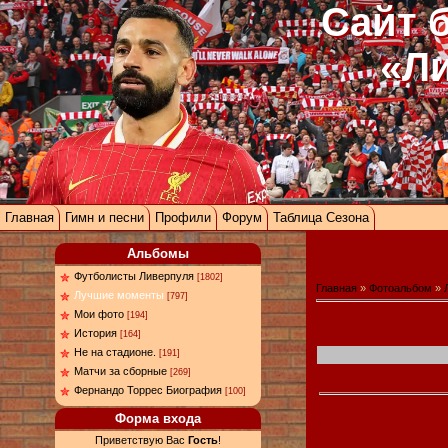
Сайт 
«Л
Главная
Гимн и песни
Профили
Форум
Таблица Сезона
Альбомы
Футболисты Ливерпуля
[1802]
Главная
»
Фотоальбом
»
Лучшие моменты
[797]
Мои фото
[194]
История
[164]
Не на стадионе.
[191]
Матчи за сборные
[269]
Фернандо Торрес Биография
[100]
Форма входа
Приветствую Вас
Гость
!