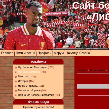
Сайт б
«Ли
Главная
Гимн и песни
Профили
Форум
Таблица Сезона
Альбомы
Футболисты Ливерпуля
[1802]
Главная
»
Фотоальбом
»
Лучшие моменты
[797]
Мои фото
[194]
История
[164]
Не на стадионе.
[191]
П
Матчи за сборные
[269]
Фернандо Торрес Биография
[100]
Форма входа
Приветствую Вас
Гость
!