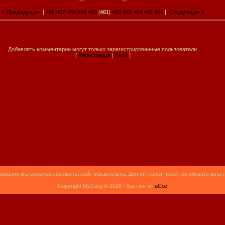
« Предыдущая
|
456
457
458
459
460
[
461
]
462
463
464
465
466
|
Следующая »
Добавлять комментарии могут только зарегистрированные пользователи.
[
Регистрация
|
Вход
]
овании материалов ссылка на сайт обязательна. Для интернет проектов обязательна 
Copyright MyCorp © 2026 |
Хостинг от
uCoz