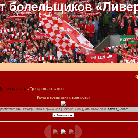
т болельщиков «Ливе
Лучшие моменты
» Тренировка скаузеров
Каждый новый день с тренировки
росмотров: 844 | Размеры: 500x375px/37.3Kb | Рейтинг: 0.0/0 | Дата: 06.02.2010 |
Steven_Gerrard