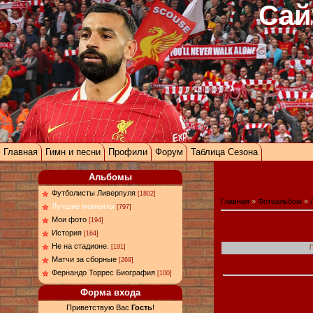
Сай
Главная
Гимн и песни
Профили
Форум
Таблица Сезона
Альбомы
Футболисты Ливерпуля
[1802]
Главная
»
Фотоальбом
»
Лучшие моменты
[797]
Мои фото
[194]
История
[164]
Не на стадионе.
[191]
П
Матчи за сборные
[269]
Фернандо Торрес Биография
[100]
Форма входа
Приветствую Вас
Гость
!