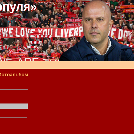
рпуля»
Фотоальбом