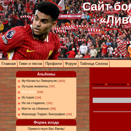
Сайт бо
«Лив
Главная
Гимн и песни
Профили
Форум
Таблица Сезона
Альбомы
Футболисты Ливерпуля
[1802]
Главная
»
Фотоальбом
»
Лучшие моменты
[797]
Мои фото
[194]
История
[164]
Не на стадионе.
[191]
Матчи за сборные
[269]
Фернандо Торрес Биография
[100]
Форма входа
Приветствую Вас
Гость
!