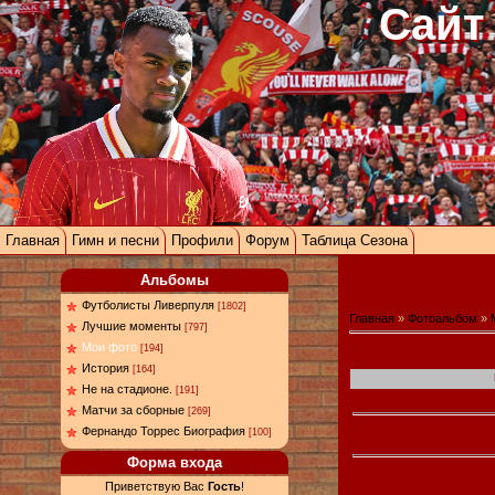
Сайт
Главная
Гимн и песни
Профили
Форум
Таблица Сезона
Альбомы
Футболисты Ливерпуля
[1802]
Главная
»
Фотоальбом
»
Лучшие моменты
[797]
Мои фото
[194]
История
[164]
Не на стадионе.
[191]
Матчи за сборные
[269]
Фернандо Торрес Биография
[100]
Форма входа
Приветствую Вас
Гость
!