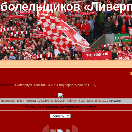
 болельщиков «Ливер
Мои фото
» Ливерпуль (состав на 2004 год перед турне по США)
Просмотров: 4363 | Размеры: 1280x1024px/210.2Kb | Рейтинг: 5.0/2 | Дата: 15.07.2010 |
iotsvigun
Просмотреть фотографию в реальном размере