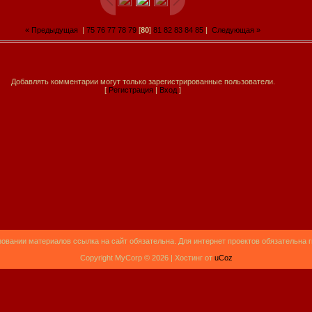
« Предыдущая
|
75
76
77
78
79
[
80
]
81
82
83
84
85
|
Следующая »
Добавлять комментарии могут только зарегистрированные пользователи.
[
Регистрация
|
Вход
]
овании материалов ссылка на сайт обязательна. Для интернет проектов обязательна 
Copyright MyCorp © 2026 |
Хостинг от
uCoz