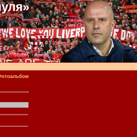
пуля»
Фотоальбом