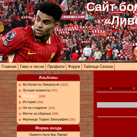
Сайт бо
«Лив
Главная
Гимн и песни
Профили
Форум
Таблица Сезона
Альбомы
Футболисты Ливерпуля
[1802]
Главная
»
Фотоальбом
»
Лучшие моменты
[797]
Мои фото
[194]
История
[164]
Не на стадионе.
[191]
Матчи за сборные
[269]
Фернандо Торрес Биография
[100]
Форма входа
Приветствую Вас
Гость
!