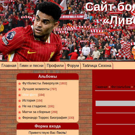
Сайт бо
«Лив
Главная
Гимн и песни
Профили
Форум
Таблица Сезона
Альбомы
Футболисты Ливерпуля
[1802]
Главная
»
Фотоальбом
»
Лучшие моменты
[797]
Мои фото
[194]
История
[164]
Не на стадионе.
[191]
Матчи за сборные
[269]
Фернандо Торрес Биография
[100]
Форма входа
Приветствую Вас
Гость
!