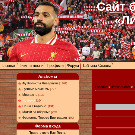
Сайт 
«Л
Главная
Гимн и песни
Профили
Форум
Таблица Сезона
Альбомы
Футболисты Ливерпуля
[1802]
Главная
»
Фотоальбом
»
Лучшие моменты
[797]
Мои фото
[194]
История
[164]
Не на стадионе.
[191]
Матчи за сборные
[269]
Фернандо Торрес Биография
[100]
Форма входа
Приветствую Вас
Гость
!