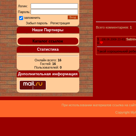
Логин:
Пароль:
запомнить
Забыл пароль
|
Регистрация
Всего комментариев:
1
Наши Партнеры
1
Sabin
(08.06.2009 23:43)
Каталог ссылок
0
Статистика
Такой хорошенький ребен
Онлайн всего:
16
Гостей:
16
Пользователей:
0
Дополнительная информация
При использовании материалов ссылка на сайт
Copyright My