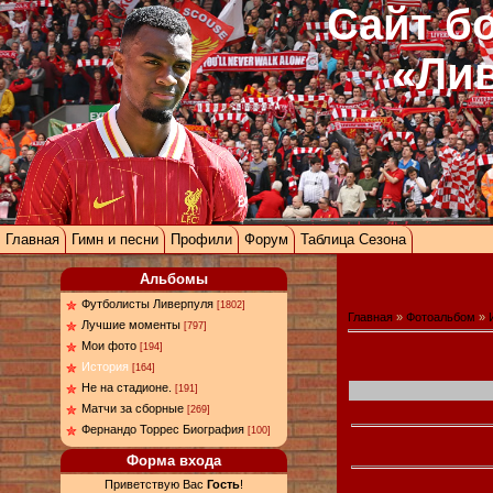
Сайт б
«Ли
Главная
Гимн и песни
Профили
Форум
Таблица Сезона
Альбомы
Футболисты Ливерпуля
[1802]
Главная
»
Фотоальбом
»
Лучшие моменты
[797]
Мои фото
[194]
История
[164]
Не на стадионе.
[191]
Матчи за сборные
[269]
Фернандо Торрес Биография
[100]
Форма входа
Приветствую Вас
Гость
!